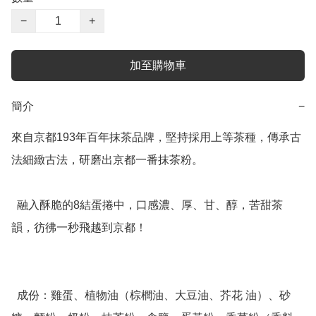
−
+
加至購物車
簡介
−
來自京都193年百年抹茶品牌，堅持採用上等茶種，傳承古
法細緻古法，研磨出京都一番抹茶粉。

  融入酥脆的8結蛋捲中，口感濃、厚、甘、醇，苦甜茶
韻，彷彿一秒飛越到京都！

  成份：雞蛋、植物油（棕櫚油、大豆油、芥花 油）、砂