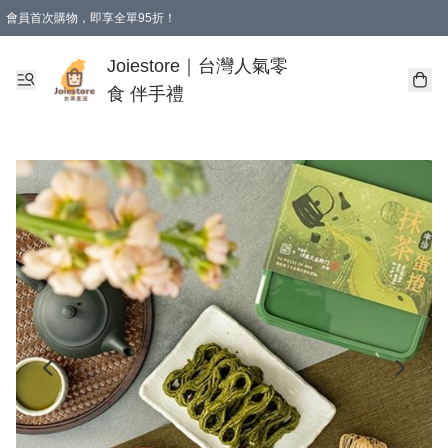
會員首次購物，即享全單95折！
Joiestore會員全單折扣優惠
購物滿 HKD 350.00即享免運費優惠！（適用於 本地送貨、本地取貨 )
Joiestore｜台灣人氣零
食 伴手禮