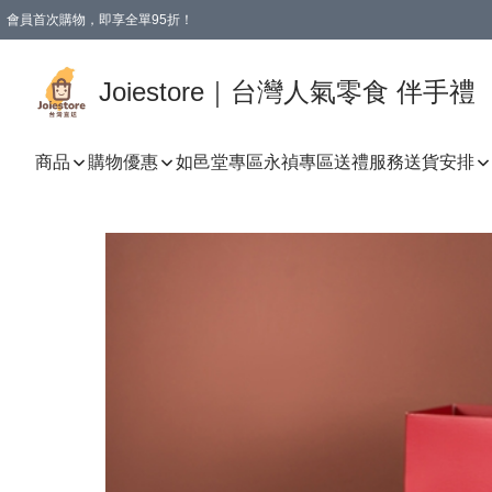
會員首次購物，即享全單95折！
Joiestore會員全單折扣優惠
購物滿 HKD 350.00即享免運費優惠！（適用於 本地送貨、本地取貨 )
Joiestore｜台灣人氣零食 伴手禮
商品
購物優惠
如邑堂專區
永禎專區
送禮服務
送貨安排