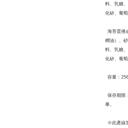
料、乳糖、
化矽、葡萄
  海苔蛋捲成分：雞蛋、麵粉、植物油（大豆油、芥花油、棕
櫚油）、砂
料、乳糖、
化矽、葡萄
  容量：256g(淨重)，32顆蛋捲/盒

  保存期限：放置陰涼處可保存三個月，開封後請盡速食用完
畢。

  ※此產線加工含蛋、奶類、堅果種子類、大豆類、麩質穀類