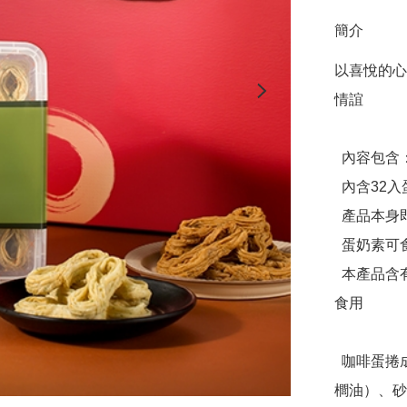
簡介
以喜悅的心
情誼

  內容包含：

  內含32入蛋捲2盒

  產品本身即為手提禮盒

  蛋奶素可食

  本產品含有大豆、蛋、麩質、堅果種子不適合其過敏體質者
食用

  咖啡蛋捲成分：雞蛋、麵粉、植物油（大豆油、芥花油、棕
櫚油）、砂