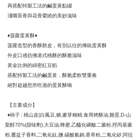
  再搭配特製工法的鹹蛋黃點綴

  淺嚐茶香與花香縈繞的美妙滋味

  ♦菠蘿蛋黃酥♦

  菠蘿造型的香酥餅皮，有別以往的傳統蛋黃酥

  外皮口感彷彿港式桃酥的酥脆滋味

  黃金比例的綿密紅豆餡

  搭配特製工法的鹹蛋黃，酥脆柔軟雙重奏

  絕對超越您所吃過的蛋黃酥呦

  【主要成分】

  ♦柿子 : 桃山皮(白鳳豆,糖,麥芽糊精,食用烤酥油,雞蛋,D-山
梨醇70%(甜味劑),大豆油,蜂蜜,乙醯化磷酸二澱粉,羥丙基澱
粉,覆盆子香料,二氧化鈦,鹽,碳酸氫鈉,香草粉,二氧化矽,阿拉