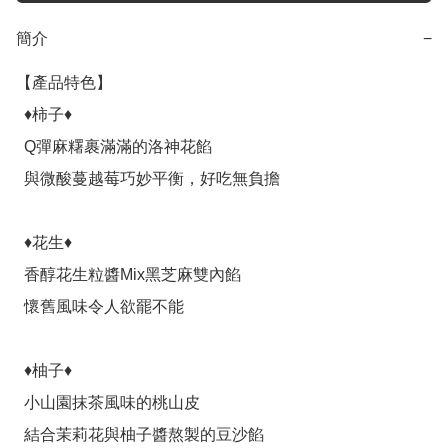
簡介
−
【產品特色】

  ♦柿子♦

  Q彈麻糬裹滿滿的洛神花餡

  與微酸蔓越莓巧妙平衡，好吃無負擔

  ♦花生♦

  香醇花生粒醬Mix黑芝麻雙內餡

  懷舊風味令人欲罷不能

  ♦柚子♦

  小山園抹茶風味的桃山皮

  結合茉莉花與柚子醬熬製的豆沙餡
