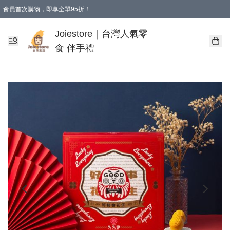
會員首次購物，即享全單95折！
Joiestore會員全單折扣優惠
購物滿 HKD 350.00即享免運費優惠！（適用於 本地送貨、本地取貨 )
Joiestore｜台灣人氣零
食 伴手禮