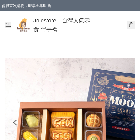
會員首次購物，即享全單95折！
Joiestore會員全單折扣優惠
購物滿 HKD 350.00即享免運費優惠！（適用於 本地送貨、本地取貨 )
Joiestore｜台灣人氣零
食 伴手禮