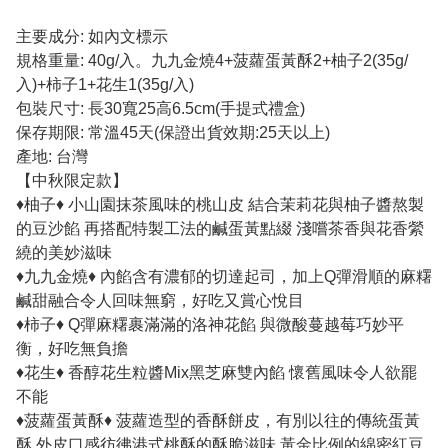
主要成分: 如內文標示
規格重量: 40g/入。九九金燒4+菠蘿蛋黃酥2+柚子2(35g/
入)+柿子1+花生1(35g/入)
包裝尺寸: 長30寬25高6.5cm(手提式禮盒)
保存期限: 常溫45天(保證出貨效期:25天以上)
產地: 台灣
【中秋限定款】
♦柚子♦ 小山園抹茶風味的桃山皮 結合茉莉花與柚子醬熬製
的豆沙餡 再搭配特製工法的鹹蛋黃點綴 淺嚐茶香與花香縈
繞的美妙滋味
♦九九金燒♦ 內餡含有濃郁的切達起司，加上Q彈滑順的麻糬
鹹甜融合令人回味無窮，好吃又賞心悅目
♦柿子♦ Q彈麻糬裹滿滿的洛神花餡 與微酸蔓越莓巧妙平
衡，好吃無負擔
♦花生♦ 香醇花生粒醬Mix黑芝麻雙內餡 懷舊風味令人欲罷
不能
♦菠蘿蛋黃酥♦ 菠蘿造型的香酥餅皮，有別以往的傳統蛋黃
酥 外皮口感彷彿港式桃酥的酥脆滋味 黃金比例的綿密紅豆