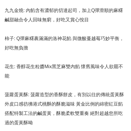
九九金燒: 內餡含有濃郁的切達起司，加上Q彈滑順的麻糬 
鹹甜融合令人回味無窮，好吃又賞心悅目

柿子: Q彈麻糬裹滿滿的洛神花餡 與微酸蔓越莓巧妙平衡，
好吃無負擔

花生: 香醇花生粒醬Mix黑芝麻雙內餡 懷舊風味令人欲罷不
能

菠蘿蛋黃酥: 菠蘿造型的香酥餅皮，有別以往的傳統蛋黃酥 
外皮口感彷彿港式桃酥的酥脆滋味 黃金比例的綿密紅豆餡 
搭配特製工法的鹹蛋黃，酥脆柔軟雙重奏 絕對超越您所吃
過的蛋黃酥呦
