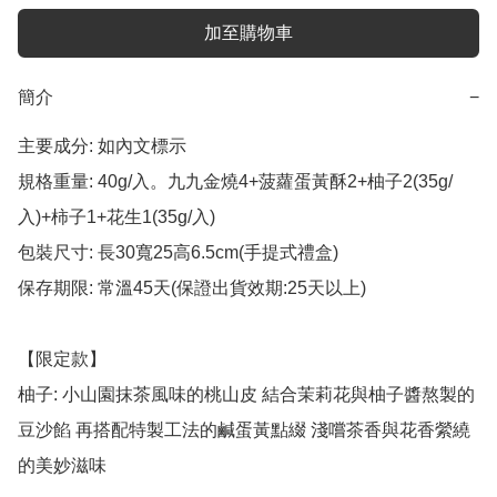
加至購物車
簡介
−
主要成分: 如內文標示

規格重量: 40g/入。九九金燒4+菠蘿蛋黃酥2+柚子2(35g/
入)+柿子1+花生1(35g/入)

包裝尺寸: 長30寬25高6.5cm(手提式禮盒)

保存期限: 常溫45天(保證出貨效期:25天以上)

【限定款】

柚子: 小山園抹茶風味的桃山皮 結合茉莉花與柚子醬熬製的
豆沙餡 再搭配特製工法的鹹蛋黃點綴 淺嚐茶香與花香縈繞
的美妙滋味
