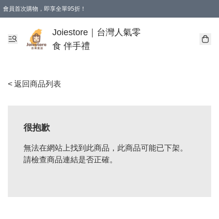
會員首次購物，即享全單95折！
Joiestore會員全單折扣優惠
購物滿 HKD 350.00即享免運費優惠！（適用於 本地送貨、本地取貨 )
Joiestore｜台灣人氣零
食 伴手禮
< 返回商品列表
很抱歉
無法在網站上找到此商品，此商品可能已下架。
請檢查商品連結是否正確。