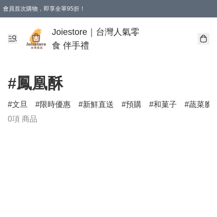
會員首次購物，即享全單95折！
Joiestore會員全單折扣優惠
購物滿 HKD 350.00即享免運費優惠！（適用於 本地送貨、本地取貨 )
Joiestore｜台灣人氣零
食 伴手禮
#鳳凰酥
文旦
限時優惠
新鮮直送
預購
和菓子
蔬菜脆
0項 商品