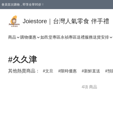
會員首次購物，即享全單95折！
Joiestore會員全單折扣優惠
購物滿 HKD 350.00即享免運費優惠！（適用於 本地送貨、本地取貨 )
Joiestore｜台灣人氣零食 伴手禮
商品
購物優惠
如邑堂專區
永禎專區
送禮服務
送貨安排
#久久津
其他熱賣商品：
文旦
限時優惠
新鮮直送
預
4項 商品