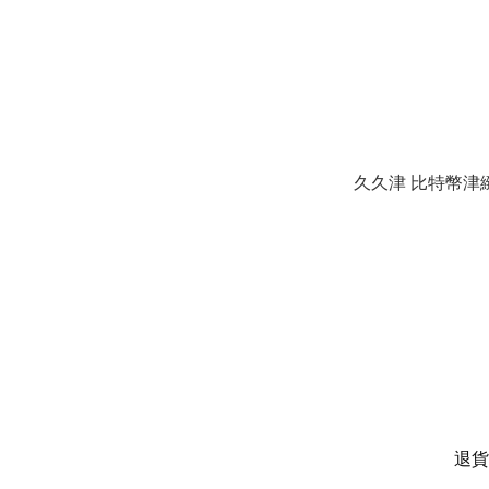
久久津 比特幣津緻M
退貨