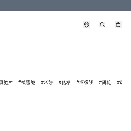
頭脆片
禎蔬脆
米餅
低糖
檸檬餅
餅乾
送禮