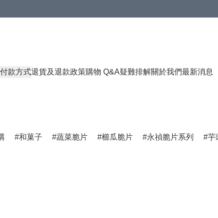
付款方式
退貨及退款政策
購物 Q&A
疑難排解
關於我們
最新消息
購
和菓子
蔬菜脆片
櫛瓜脆片
永禎脆片系列
芋