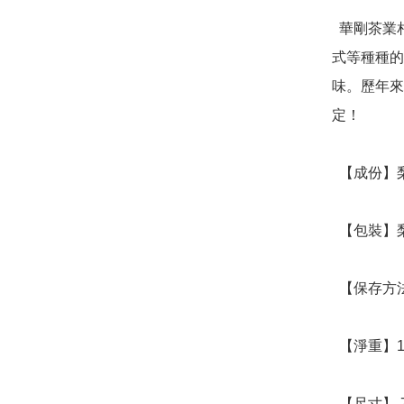
  華剛茶業相信海拔、緯度、氣候、土壤、茶園管理到製茶方
式等種種的
味。歷年來
定！

  【成份】梨山青心烏龍茶葉 

  【包裝】梨山青心烏龍 100g/罐

  【保存方法】常溫保存

  【淨重】100g

  【尺寸】 7 x 16 cm/罐
