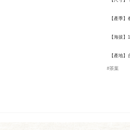
  【產季】春、冬

  【海拔】1700至2100公尺

  【產地
茶葉