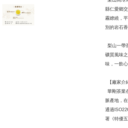
縣仁愛鄉交
霧繚繞，平
別的岩石香氣
  梨山一帶茶葉沖泡出來的清澈茶湯有優雅花果香，蘊藏豐富
礦質風味之
味，一飲心
  【廠家介紹】

  華剛茶業在台灣有超過100年的歷史，深入台灣中央源頭山
脈產地，在
通過ISO
署《特優五