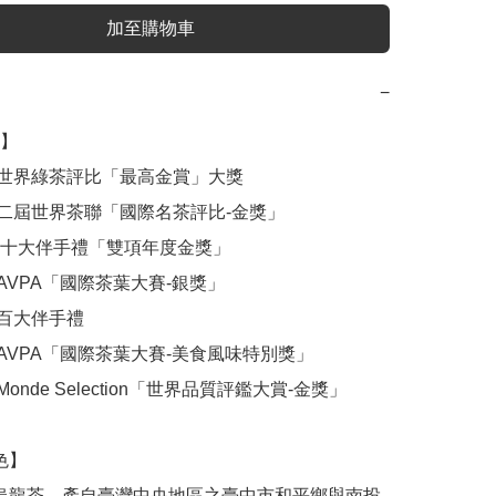
加至購物車
−
】
