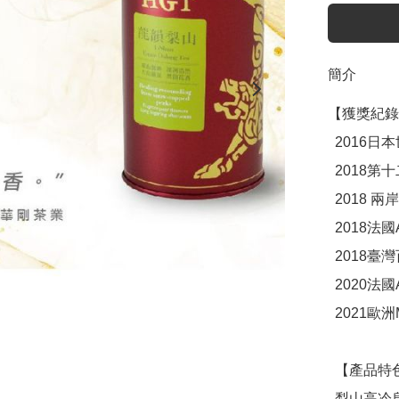
簡介
【獲獎紀錄
  2016日本世界綠茶評比「最高金賞」大獎

  2018第十二屆世界茶聯「國際名茶評比-金獎」

  2018 兩岸十大伴手禮「雙項年度金獎」

  2018法國AVPA「國際茶葉大賽-銀獎」

  2018臺灣百大伴手禮

  2020法國AVPA「國際茶葉大賽-美食風味特別獎」

  2021歐洲Monde Selection「世界品質評鑑大賞-金獎」 

  【產品特色】

  梨山高冷烏龍茶，產自臺灣中央地區之臺中市和平鄉與南投