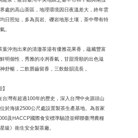
界處的高山茶區，地理環境因日夜溫差大，終年雲
均日照短，多為頁岩、礫岩地形土壤，茶中帶有特
。 

鮮明個性，秀雅的冷冽香氣，甘甜滑順的出色滋
神舒暢，二飲唇齒留香，三飲餘韻流長 。 

位於海拔2500公尺處設置製茶生產基地。為首家
22000及HACCP國際食安標準驗證並蟬聯臺灣農糧
星級》衛生安全製茶廠。
