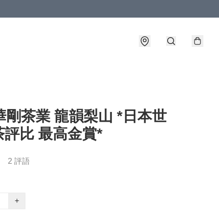
華剛茶業 龍韻梨山 *日本世
評比 最高金賞*
2 評語
+