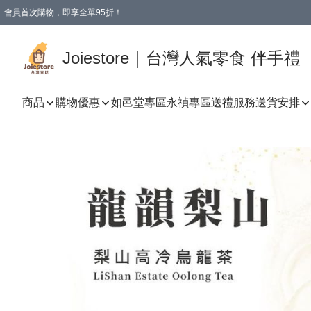
會員首次購物，即享全單95折！
Joiestore會員全單折扣優惠
購物滿 HKD 350.00即享免運費優惠！（適用於 本地送貨、本地取貨 )
Joiestore｜台灣人氣零食 伴手禮
商品
購物優惠
如邑堂專區
永禎專區
送禮服務
送貨安排