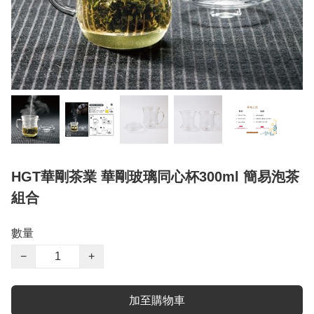
HGT華剛茶業 華剛玻璃同心杯300ml 簡易泡茶
組合
數量
−
+
加至購物車