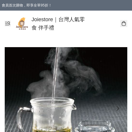
會員首次購物，即享全單95折！
Joiestore會員全單折扣優惠
購物滿 HKD 350.00即享免運費優惠！（適用於 本地送貨、本地取貨 )
Joiestore｜台灣人氣零
食 伴手禮