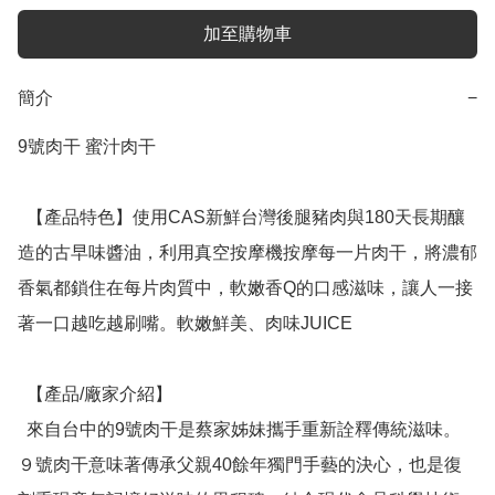
加至購物車
簡介
−
9號肉干 蜜汁肉干

  【產品特色】使用CAS新鮮台灣後腿豬肉與180天長期釀
造的古早味醬油，利用真空按摩機按摩每一片肉干，將濃郁
香氣都鎖住在每片肉質中，軟嫩香Q的口感滋味，讓人一接
著一口越吃越刷嘴。軟嫩鮮美、肉味JUICE

  【產品/廠家介紹】

  來自台中的9號肉干是蔡家姊妹攜手重新詮釋傳統滋味。
９號肉干意味著傳承父親40餘年獨門手藝的決心，也是復