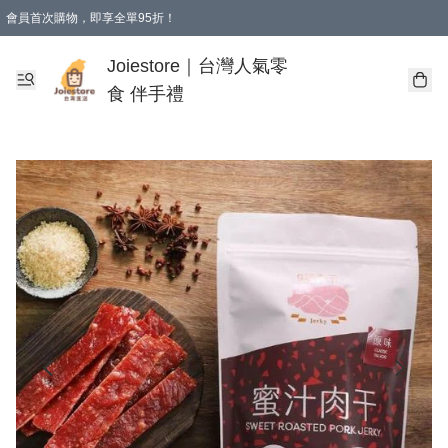
會員首次購物，即享全單95折！
Joiestore會員全單折扣優惠
購物滿 HKD 350.00即享免運費優惠！（適用於 本地送貨、本地取貨 )
Joiestore｜台灣人氣零
食 伴手禮