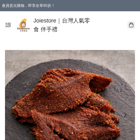
會員首次購物，即享全單95折！
Joiestore會員全單折扣優惠
購物滿 HKD 350.00即享免運費優惠！（適用於 本地送貨、本地取貨 )
Joiestore｜台灣人氣零
食 伴手禮