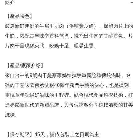
簡介
−
【產品特色】

嚴選新鮮澳洲的牛肩里肌肉（俗稱黃瓜條），保留肉片上的
牛筋，搭配古早味辛香料熬煮，襯托出牛肉的甘醇香氣。片
片肉干呈現絲束狀，咬勁十足、咀嚼生香。

【產品/廠家介紹】

來自台中的9號肉干是蔡家姊妹攜手重新詮釋傳統滋味。９
號肉干意味著傳承父親40餘年獨門手藝的決心，也是復刻
重現童年記憶好滋味的里程碑。結合現代食品科學技術，打
造專屬新世代的新穎品牌，與每位訪客分享純樸溫暖的甘美
滋味。

【保存期限】45天，請依包裝上之日期為主
