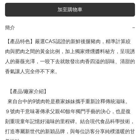
加至購物車
簡介
−
【產品特色】嚴選CAS認證的新鮮後腿豬肉，精準計算絞
肉與肥肉之間的黃金比例，加上獨家煙燻醬料秘方，呈現誘
人的薔薇光澤，一咬下去就散發出肉香四溢的韻味、清甜的
香氣讓人完全停不下來。

  【產品/廠家介紹】

  來自台中的9號肉乾是蔡家姊妹攜手重新詮釋傳統滋味。
９號肉干意味著傳承父親40餘年獨門手藝的決心，也是復
刻重現童年記憶好滋味的里程碑。結合現代食品科學技術，
打造專屬新世代的新穎品牌，與每位訪客分享純樸溫暖的甘