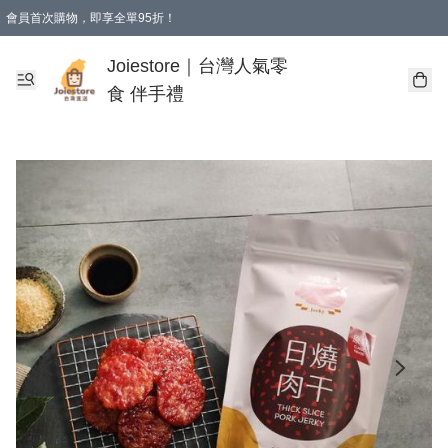
會員首次購物，即享全單95折！
Joiestore會員全單折扣優惠
購物滿 HKD 350.00即享免運費優惠！（適用於 本地送貨、本地取貨 )
Joiestore｜台灣人氣零
食 伴手禮