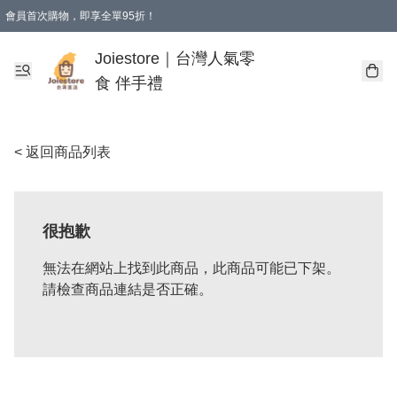
會員首次購物，即享全單95折！
Joiestore會員全單折扣優惠
購物滿 HKD 350.00即享免運費優惠！（適用於 本地送貨、本地取貨 )
Joiestore｜台灣人氣零
食 伴手禮
< 返回商品列表
很抱歉
無法在網站上找到此商品，此商品可能已下架。
請檢查商品連結是否正確。