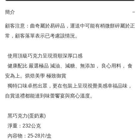
簡介
−
顧客注意：曲奇屬於易碎品，運送中可能有稍微餅碎屬於正
常，顧客落單表示已考慮該情況。

  使用頂級巧克力呈現滑順深厚口感

  健康配比 嚴選極品 減油、減糖、無添加， 良心用料， 食
安為上。烘焙美學 極致御賞

  獨特口味卓然出眾，更在包裝上呈現視覺美感幸福品味，
自賞送禮都能達到味蕾饗宴與窩心溫度。

  黑巧克力(蛋奶素)

  淨重：232公克

  內容物：25-28片/盒
