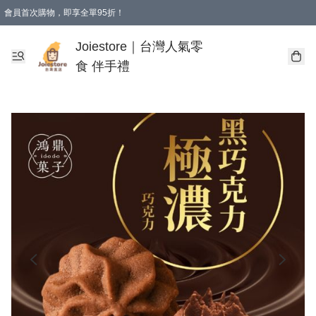
會員首次購物，即享全單95折！
Joiestore會員全單折扣優惠
購物滿 HKD 350.00即享免運費優惠！（適用於 本地送貨、本地取貨 )
Joiestore｜台灣人氣零
食 伴手禮