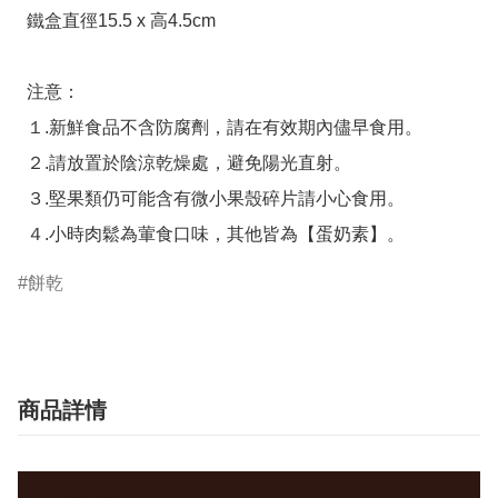
  鐵盒直徑15.5 x 高4.5cm

  注意：

  １.新鮮食品不含防腐劑，請在有效期內儘早食用。

  ２.請放置於陰涼乾燥處，避免陽光直射。

  ３.堅果類仍可能含有微小果殼碎片請小心食用。

  ４.小時肉鬆為葷食口味，其他皆為【蛋奶素】。
餅乾
商品詳情