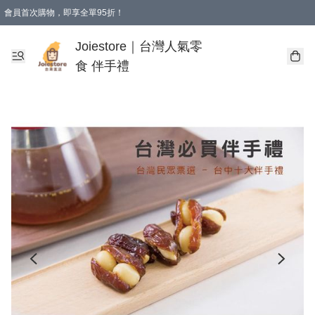
會員首次購物，即享全單95折！
Joiestore會員全單折扣優惠
購物滿 HKD 350.00即享免運費優惠！（適用於 本地送貨、本地取貨 )
Joiestore｜台灣人氣零
食 伴手禮