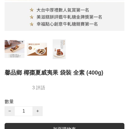
馨品鄉 椰棗夏威夷果 袋裝 全素 (400g)
3 評語
數量
−
+