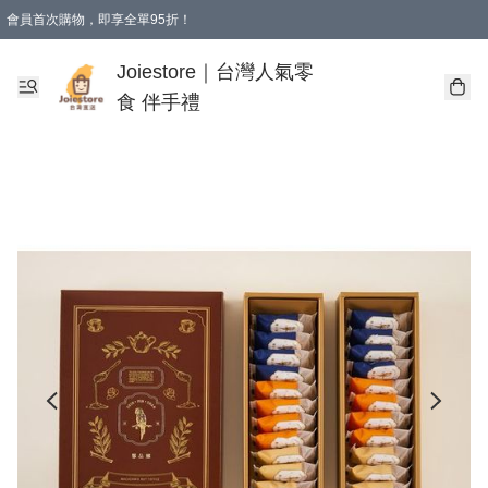
會員首次購物，即享全單95折！
Joiestore會員全單折扣優惠
購物滿 HKD 350.00即享免運費優惠！（適用於 本地送貨、本地取貨 )
Joiestore｜台灣人氣零
食 伴手禮