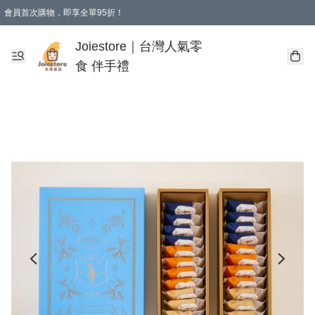
會員首次購物，即享全單95折！
Joiestore會員全單折扣優惠
購物滿 HKD 350.00即享免運費優惠！（適用於 本地送貨、本地取貨 )
Joiestore｜台灣人氣零
食 伴手禮