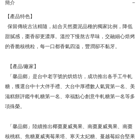
簡介
−
【產品特色】

  保留傳統古法精隨，結合天然棗泥品種的獨家比例，降低
甜膩感，棗香卻更濃厚。溫控下慢熬古早味，交融細心焙烤
的香脆核桃粒，每一口都香氣四溢，豐潤卻不黏牙。

  【產品/廠家】

  「馨品鄉」是台中老字號的烘焙坊，成功推出各手工牛軋
糖，獲選台中十大伴手禮、大台中厚禮數人氣賞第一名、美
滋糕餅評鑑牛軋糖第一名、幸福點心創意牛軋糖第一名等多
項殊榮。

  「馨品鄉」陸續推出椰棗夏威夷果、南棗夏威夷果、南棗
核桃糕、焦糖夏威夷莓果塔、寒天太妃糖、蔓越莓綜合堅果