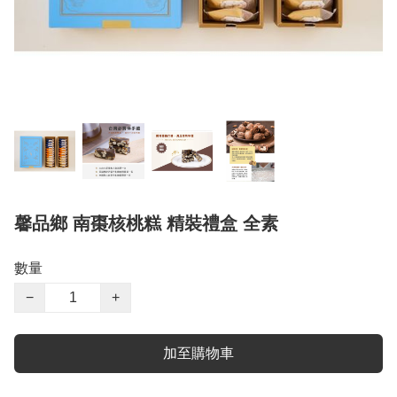
馨品鄉 南棗核桃糕 精裝禮盒 全素
數量
−
+
加至購物車