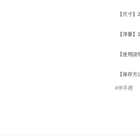
  【尺寸】24.5 x 15 x 4.5cm

  【淨重】160g

  【使用說明】拆開即食

  【保
伴手禮