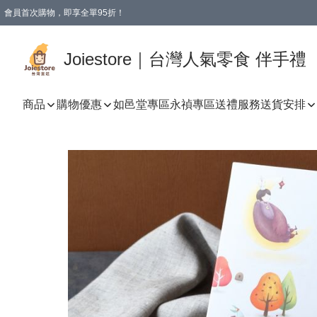
會員首次購物，即享全單95折！
Joiestore會員全單折扣優惠
購物滿 HKD 350.00即享免運費優惠！（適用於 本地送貨、本地取貨 )
Joiestore｜台灣人氣零食 伴手禮
商品
購物優惠
如邑堂專區
永禎專區
送禮服務
送貨安排