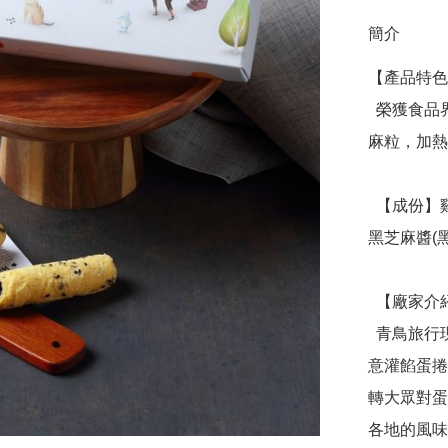
簡介
【產品特色
  榮獲食品界米其林評鑑二星，獨家減糖減鹽配方，飽滿黑芝
麻粒，加熱
  【成份】雞蛋、砂糖、麵粉、奶油、棕櫚油、奶粉、芝麻、
黑芝麻醬(
  【廠家介紹】

  青鳥旅行現今是台灣最知名的蛋捲品牌之一，最知名的「創
意灌餡蛋捲
轉大眾對蛋
各地的風味