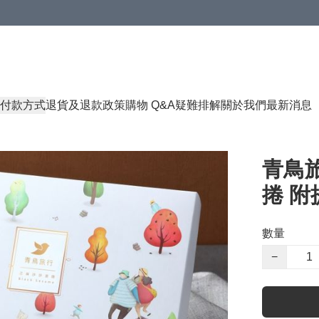
付款方式
退貨及退款政策
購物 Q&A
疑難排解
關於我們
最新消息
青鳥旅
捲 附提
數量
−