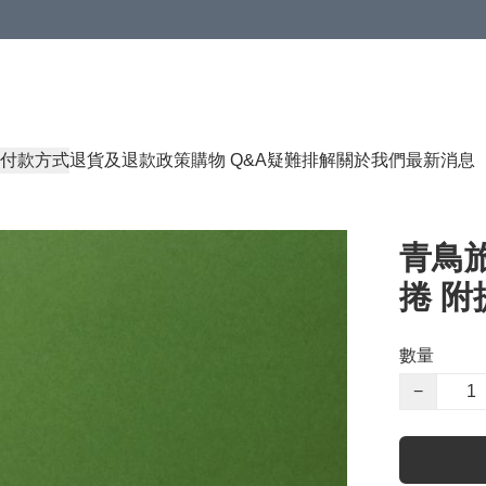
付款方式
退貨及退款政策
購物 Q&A
疑難排解
關於我們
最新消息
青鳥旅
捲 附提
數量
−