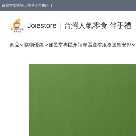
會員首次購物，即享全單95折！
Joiestore會員全單折扣優惠
購物滿 HKD 350.00即享免運費優惠！（適用於 本地送貨、本地取貨 )
Joiestore｜台灣人氣零食 伴手禮
商品
購物優惠
如邑堂專區
永禎專區
送禮服務
送貨安排