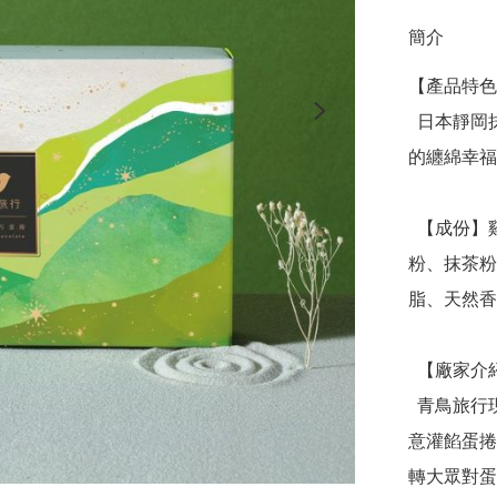
簡介
【產品特色
  日本靜岡抹茶，濃郁苦甜、風味細膩，濃醇內餡與餅皮交織
的纏綿幸福

  【成份】雞蛋、麵粉、奶油、海藻糖、砂糖、棕櫚油、奶
粉、抹茶粉
脂、天然香
  【廠家介紹】

  青鳥旅行現今是台灣最知名的蛋捲品牌之一，最知名的「創
意灌餡蛋捲
轉大眾對蛋