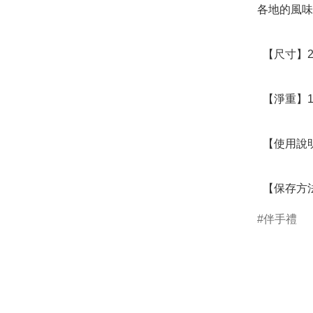
各地的風味
  【尺寸】24.5 x 15 x 4.5cm

  【淨重】144g

  【使用說明】拆開即食

  【保
伴手禮