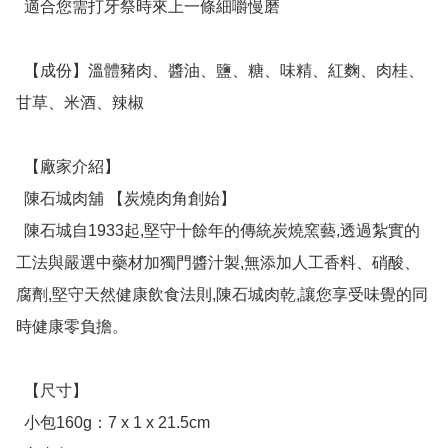
  適合您需打牙祭時來上一條細嚼慢磨

  【成份】溫體豬肉、醬油、鹽、糖、味精、紅麴、肉桂、
甘草、米酒、辣椒

  【廠家介紹】

  陳石城肉舖 【炭燒肉角創始】

  陳石城自1933起,堅守十餘年的傳統炭燒窯藝,透過紮實的
工法與嚴選中藥材加獨門醬汁製,無添加人工香料、硝酸、
腐劑,堅守天然健康飲食法則,陳石城肉乾,讓您享受味覺的同
時健康零負擔。

  【尺寸】

  小包160g：7 x 1 x 21.5cm
