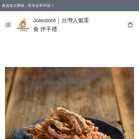
會員首次購物，即享全單95折！
Joiestore會員全單折扣優惠
購物滿 HKD 350.00即享免運費優惠！（適用於 本地送貨、本地取貨 )
Joiestore｜台灣人氣零
食 伴手禮