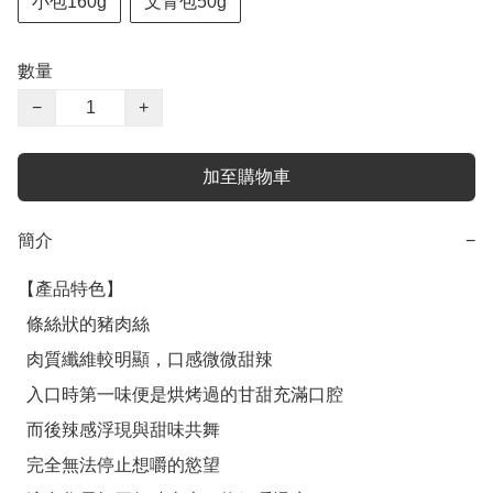
小包160g
文青包50g
數量
−
+
加至購物車
簡介
−
【產品特色】

  條絲狀的豬肉絲

  肉質纖維較明顯，口感微微甜辣

  入口時第一味便是烘烤過的甘甜充滿口腔

  而後辣感浮現與甜味共舞

  完全無法停止想嚼的慾望
