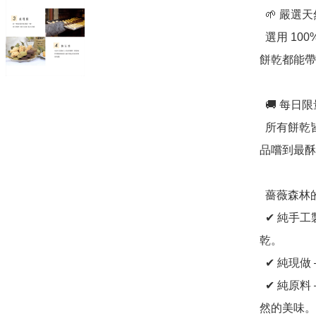
  🌱 嚴選天然食材，健康與美味兼具

  選用 100% 純進口原料，不含人工香精與色素，確保每一片
餅乾都能帶
  🚚 每日限量現做，確保最佳新鮮度

  所有餅乾皆為接單後新鮮製作，當天烘焙、當天出貨，讓你
品嚐到最酥
  薔薇森林的四大堅持

  ✔ 純手工製作 —— 堅持法式傳統手藝，精心打造每一片餅
乾。

  ✔ 純現做 —— 每日新鮮烘焙，限量供應，確保最佳風味。

  ✔ 純原料 —— 嚴選頂級進口食材，無人工添加，還原最自
然的美味。
