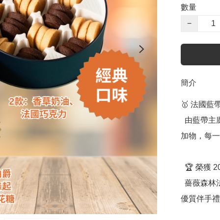
數量
−
簡介
🥇 法國
  由藍帶主廚親手製作，堅持純手工工藝，不添加任何化學添
加物，每一
  🏆 榮獲 2020「台中十大伴手禮」認證

  薔薇森林法式手工餅乾榮獲好禮標章，是台灣最具代表性的
優質伴手禮