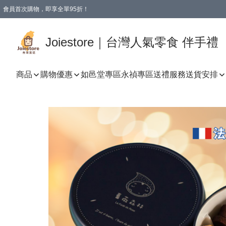
會員首次購物，即享全單95折！
Joiestore會員全單折扣優惠
購物滿 HKD 350.00即享免運費優惠！（適用於 本地送貨、本地取貨 )
Joiestore｜台灣人氣零食 伴手禮
商品
購物優惠
如邑堂專區
永禎專區
送禮服務
送貨安排