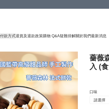
付款方式
退貨及退款政策
購物 Q&A
疑難排解
關於我們
最新消息
薔薇森
入 (食
口味