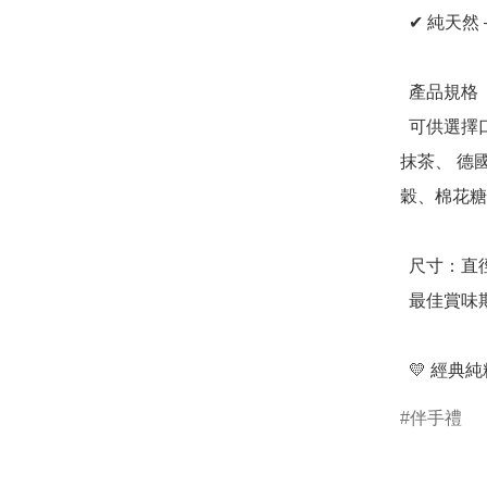
  ✔ 純天然 —— 無防腐劑、無香精，讓你吃得更安心。

  產品規格

  可供選擇口味：香草奶油、法國巧克力、日本伯爵茶、日本
抹茶、 德
穀、棉花糖

  尺寸：直徑 15.3 cm，高度 5.2 cm

  最佳賞味期：35 天

  💛 
伴手禮