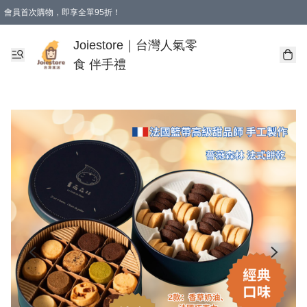
會員首次購物，即享全單95折！
Joiestore會員全單折扣優惠
購物滿 HKD 350.00即享免運費優惠！（適用於 本地送貨、本地取貨 )
Joiestore｜台灣人氣零
食 伴手禮