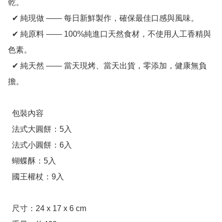
乾。

  ✔ 純現做 —— 每日新鮮製作，確保最佳口感與風味。

  ✔ 純原料 —— 100%純進口天然食材，不使用人工香精與
色素。

  ✔ 純天然 —— 當天現烤、當天出貨，零添加，健康無負
擔。

  包裝內容

  法式大圓餅：5入

  法式小圓餅：6入

  蝴蝶酥：5入

  國王權杖：9入

  尺寸：24 x 17 x 6 cm
