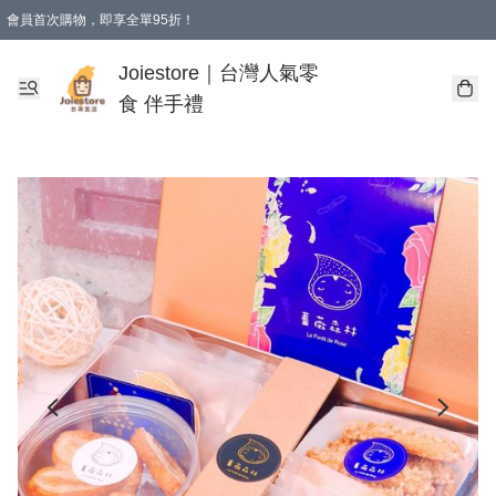
會員首次購物，即享全單95折！
Joiestore會員全單折扣優惠
購物滿 HKD 350.00即享免運費優惠！（適用於 本地送貨、本地取貨 )
Joiestore｜台灣人氣零
食 伴手禮