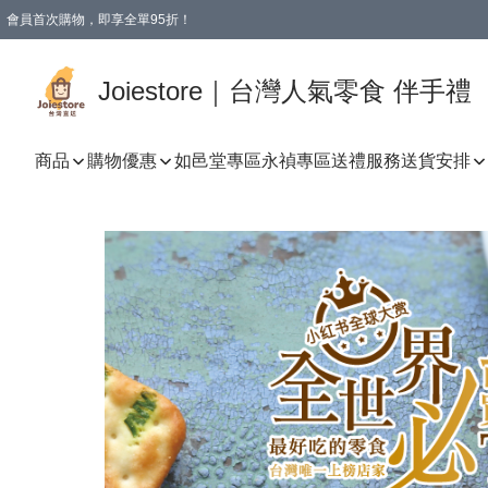
會員首次購物，即享全單95折！
Joiestore會員全單折扣優惠
購物滿 HKD 350.00即享免運費優惠！（適用於 本地送貨、本地取貨 )
Joiestore｜台灣人氣零食 伴手禮
商品
購物優惠
如邑堂專區
永禎專區
送禮服務
送貨安排