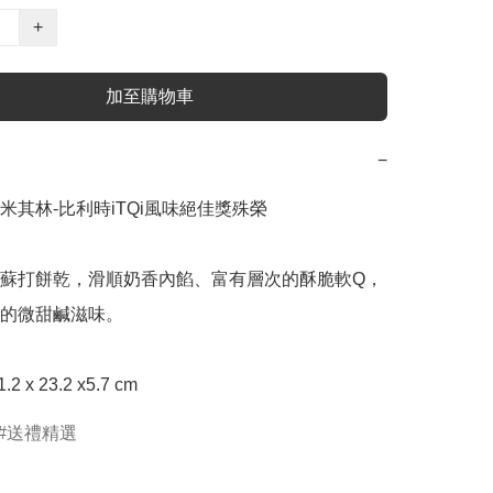
+
加至購物車
−
米其林-比利時iTQi風味絕佳獎殊榮

蘇打餅乾，滑順奶香內餡、富有層次的酥脆軟Q，
的微甜鹹滋味。

 x 23.2 x5.7 cm
送禮精選