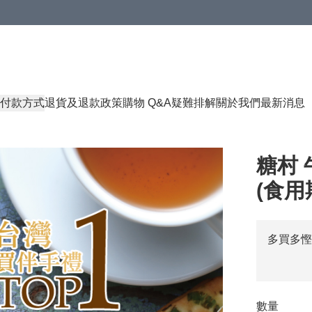
付款方式
退貨及退款政策
購物 Q&A
疑難排解
關於我們
最新消息
糖村 
(食用期
多買多慳
數量