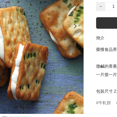
−
簡介
榮獲食品界
微鹹的香蔥
一片接一片
包裝尺寸 21.2
牛軋餅