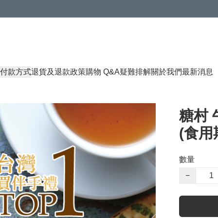
付款方式
退貨及退款政策
購物 Q&A
疑難排解
關於我們
最新消息
糖村 
(食用期
數量
−