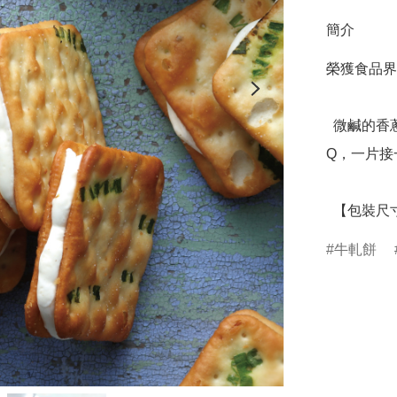
簡介
榮獲食品界
  微鹹的香蔥蘇打餅乾，滑順奶香內餡、富有層次的酥脆軟
Q，一片接
  【包裝尺寸】
牛軋餅