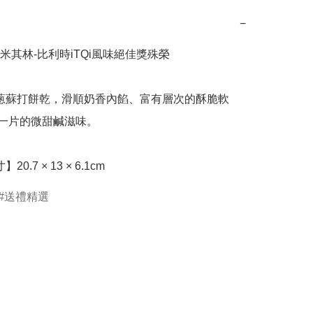
−
米其林-比利時iTQi風味絕佳獎殊榮

一片的微甜鹹滋味。

20.7 × 13 × 6.1cm
送禮精選