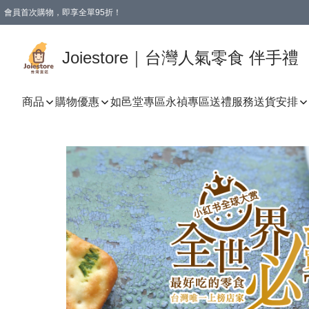
會員首次購物，即享全單95折！
Joiestore會員全單折扣優惠
購物滿 HKD 350.00即享免運費優惠！（適用於 本地送貨、本地取貨 )
Joiestore｜台灣人氣零食 伴手禮
商品
購物優惠
如邑堂專區
永禎專區
送禮服務
送貨安排