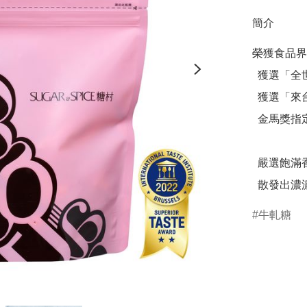
簡介
榮獲食品界
  獲選「全世界最好吃零食 TOP 10 」

  獲選「來台必買伴手禮 TOP 1 」

  金馬獎指定糖村伴手禮

  嚴選飽滿香脆的杏仁粒，口感Q彈不黏牙，

  散發出
牛軋糖