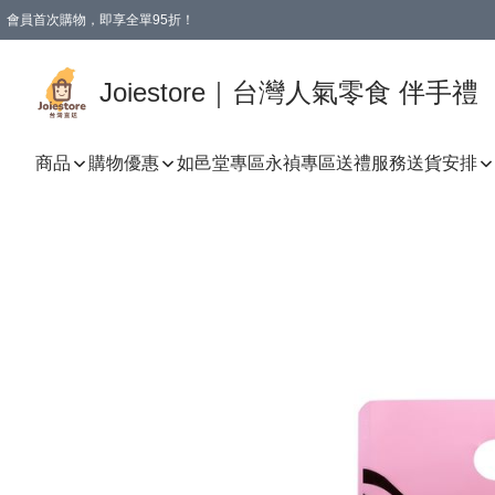
會員首次購物，即享全單95折！
Joiestore會員全單折扣優惠
購物滿 HKD 350.00即享免運費優惠！（適用於 本地送貨、本地取貨 )
Joiestore｜台灣人氣零食 伴手禮
商品
購物優惠
如邑堂專區
永禎專區
送禮服務
送貨安排