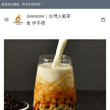
會員首次購物，即享全單95折！
Joiestore會員全單折扣優惠
購物滿 HKD 350.00即享免運費優惠！（適用於 本地送貨、本地取貨 )
Joiestore｜台灣人氣零
食 伴手禮