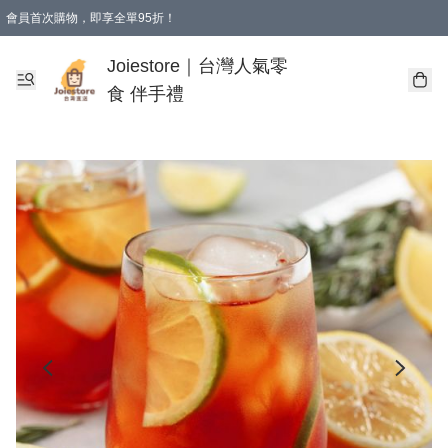
會員首次購物，即享全單95折！
Joiestore會員全單折扣優惠
購物滿 HKD 350.00即享免運費優惠！（適用於 本地送貨、本地取貨 )
Joiestore｜台灣人氣零
食 伴手禮