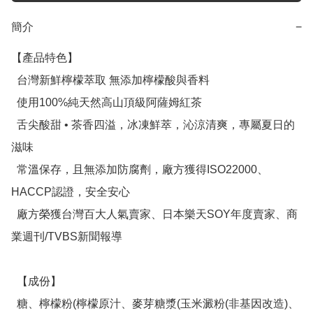
簡介
−
【產品特色】

  台灣新鮮檸檬萃取 無添加檸檬酸與香料

  使用100%純天然高山頂級阿薩姆紅茶

  舌尖酸甜 • 茶香四溢，冰凍鮮萃，沁涼清爽，專屬夏日的
滋味

  常溫保存，且無添加防腐劑，廠方獲得ISO22000、
HACCP認證，安全安心

  廠方榮獲台灣百大人氣賣家、日本樂天SOY年度賣家、商
業週刊/TVBS新聞報導

  【成份】

  糖、檸檬粉(檸檬原汁、麥芽糖漿(玉米澱粉(非基因改造)、