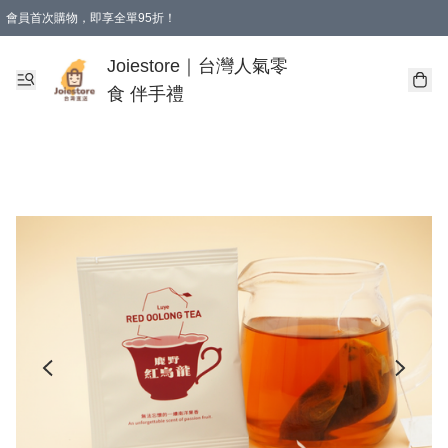
會員首次購物，即享全單95折！
Joiestore會員全單折扣優惠
購物滿 HKD 350.00即享免運費優惠！（適用於 本地送貨、本地取貨 )
Joiestore｜台灣人氣零
食 伴手禮