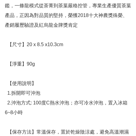
鑑，一條龍模式從茶菁到茶葉嚴格控管，專業生產優質茶葉
產品，正因為對品質的堅持，榮獲2018十大神農獎殊榮、
產銷履歷驗證及紅烏龍金牌獎肯定

  【尺寸】20 x 8.5 x10.3cm

  【淨重】90g 

  【使用說明】

  1.拆開即可沖泡

  2.沖泡方式: 100度C熱水沖泡；亦可冷水沖泡，置入冰箱
6~8小時

  【保存方法】常溫保存，置於乾燥陰涼處，避免高溫潮濕