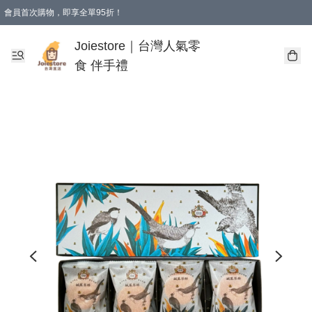
會員首次購物，即享全單95折！
Joiestore會員全單折扣優惠
購物滿 HKD 350.00即享免運費優惠！（適用於 本地送貨、本地取貨 )
Joiestore｜台灣人氣零
食 伴手禮