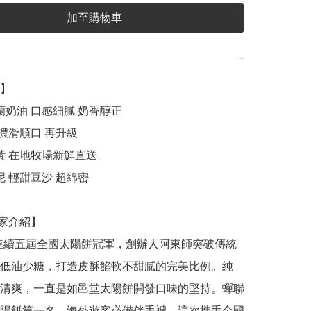
加至購物車
−
】

低油少糖，打造皮酥餡軟不甜膩的完美比例。純
清爽，一直是如邑堂太陽餅開發口味的堅持。蟬聯
陽餅第一名，海外遊客必備伴手禮。這次攜手全國