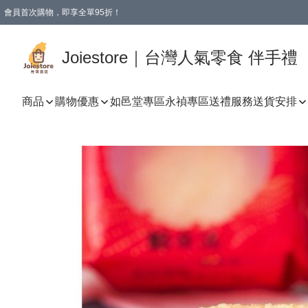
會員首次購物，即享全單95折！
Joiestore會員全單折扣優惠
購物滿 HKD 350.00即享免運費優惠！（適用於 本地送貨、本地取貨 )
Joiestore｜台灣人氣零食 伴手禮
商品
購物優惠
如邑堂專區
永禎專區
送禮服務
送貨安排