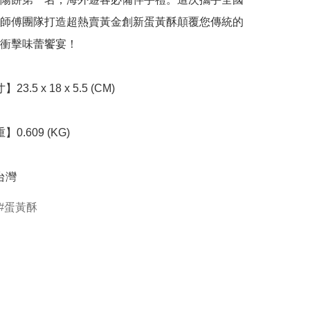
師傅團隊打造超熱賣黃金創新蛋黃酥顛覆您傳統的
衝擊味蕾饗宴！

台灣
蛋黃酥