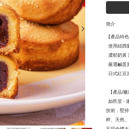
簡介
【產品特色
  使用紐西蘭奶油 口感細膩 奶香醇正

  濃郁奶黃 濃滑順口 再升級

  嚴選鹹蛋黃 在地牧場新鮮直送

  日式紅豆泥 輕甜豆沙 超綿密

  【產品/廠家介紹】

  如邑堂 - 連續五屆全國太陽餅冠軍，創辦人阿東師突破傳統
技術，堅持
粹、天然、
五屆全國太