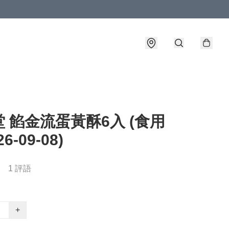
 餡金流蛋黃酥6入 (食用
6-09-08)
1 評語
+