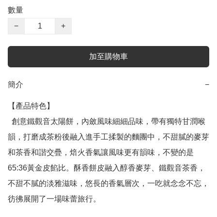
數量
−
+
加至購物車
簡介
−
【產品特色】

  創意鐵觀音太陽餅，內斂風味細細品味，帶有獨特甘潤喉
韻，打磨成茶粉後融入進手工揉製的麵團中，不甜膩的麥芽
和茶香和諧交疊，焙火香氣讓風味更有韻味，不變的是
65:36黃金皮餡比。酥香餅皮融入醇香麥芽、鐵觀音茶香，
不甜不膩的淡雅滋味，悠長的香氣層次，一吃就念念不忘，
彷彿展開了一場味蕾旅行。
