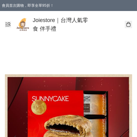
會員首次購物，即享全單95折！
Joiestore會員全單折扣優惠
購物滿 HKD 350.00即享免運費優惠！（適用於 本地送貨、本地取貨 )
Joiestore｜台灣人氣零
食 伴手禮