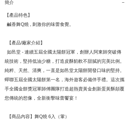
簡介
−
【產品特色】

  鹹香舞Q燒 , 刺激你的味蕾食覺。

  【產品/廠家介紹】

  如邑堂 - 連續五屆全國太陽餅冠軍，創辦人阿東師突破傳
統技術，堅持低油少糖，打造皮酥餡軟不甜膩的完美比例。
純粹、天然、清爽，一直是如邑堂太陽餅開發口味的堅持。
蟬聯五屆全國太陽餅第一名，海外遊客必備伴手禮。這次攜
手全國金餅獎冠軍師傅團隊打造超熱賣黃金創新蛋黃酥顛覆
您傳統的想像，全新衝擊味蕾饗宴！

  【商品內容】舞Q燒 6入（葷）
