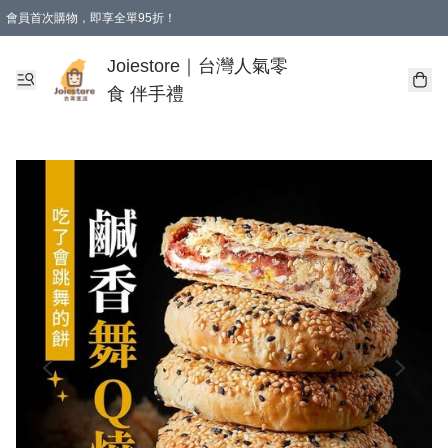
會員首次購物，即享全單95折！
Joiestore會員全單折扣優惠
購物滿 HKD 350.00即享免運費優惠！（適用於 本地送貨、本地取貨 )
Joiestore｜台灣人氣零
食 伴手禮