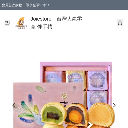
會員首次購物，即享全單95折！
Joiestore會員全單折扣優惠
購物滿 HKD 350.00即享免運費優惠！（適用於 本地送貨、本地取貨 )
Joiestore｜台灣人氣零
食 伴手禮