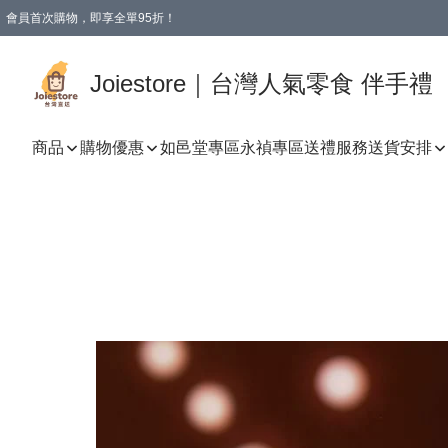
會員首次購物，即享全單95折！
Joiestore會員全單折扣優惠
購物滿 HKD 350.00即享免運費優惠！（適用於 本地送貨、本地取貨 )
Joiestore｜台灣人氣零食 伴手禮
商品
購物優惠
如邑堂專區
永禎專區
送禮服務
送貨安排