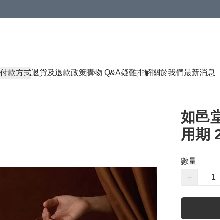
付款方式
退貨及退款政策
購物 Q&A
疑難排解
關於我們
最新消息
如邑堂
用期 2
數量
−