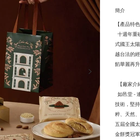
簡介
【產品特色
  十週年重磅新品，攜手國際名廚江振誠跨界合作，推出「法
式國王太陽
越台法的經
餡華麗再升
  【廠家介紹】

  如邑堂 - 連續五屆台灣太陽餅冠軍，創辦人阿東師突破傳統
技術，堅持
粹、天然、
五屆全國太
金餅獎冠軍