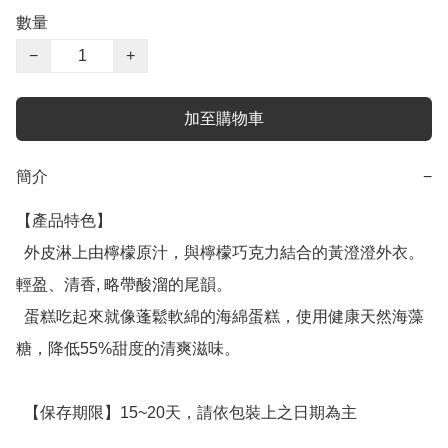
數量
−
+
加至購物車
簡介
−
【產品特色】

  外皮淋上由檸檬原汁，與檸檬巧克力結合的黃澄澄外衣。
輕盈、清香, 略帶酸溜的尾韻。

  蛋糕吃起來就像蓬鬆軟綿的海綿蛋糕，使用健康天然海藻
糖，降低55%甜度的清爽滋味。

  【保存期限】15~20天，請依包裝上之日期為主
