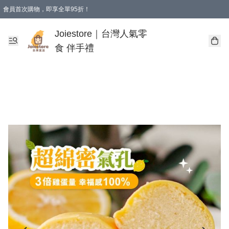
會員首次購物，即享全單95折！
Joiestore會員全單折扣優惠
購物滿 HKD 350.00即享免運費優惠！（適用於 本地送貨、本地取貨 )
Joiestore｜台灣人氣零
食 伴手禮