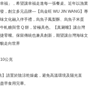
幸福」，希望讓幸福走進每一張餐桌。近年以漁業
發，創立多元品牌—【烏金旺 WU JIN WANG】專
味文化融入伴手禮，烏魚子鳳梨酥、烏魚子米蛋
牛軋糖與雪 Q 餅，皆極具色。【真涮嘴】讓台灣
捷零嘴。保留傳統也兼具創新，期望讓台灣海味文
貌走向世界

盡早食用完畢。