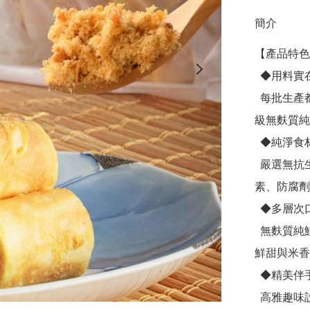
簡介
【產品特色
  ◆用料實在

  每批生產都使用”無麩質醬油”低溫慢炒純鮭魚鬆，成份再升
級無麩質純
  ◆純淨食材

  嚴選無抗生素、無殘藥的蛋和優質蓬萊米，無添加人工色
素、防腐劑
  ◆多層次口感

  無麩質純鮭魚鬆與米的香甜結合，層層酥脆厚實蛋捲，細緻
鮮甜與米香
  ◆精美伴手禮

  高雅趣味設計，送禮自用皆宜，鮭魚鬆米蛋捲傳遞溫暖祝