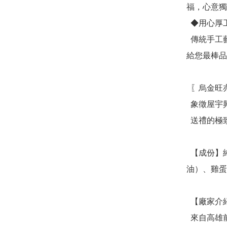
福，心意獨
  ◆用心厚工製作

  傳統手工藝，每一口厚蛋捲都精心烘焙，不加一滴水製作，
給您最棒品
  〖烏金旺亦是屋金旺〗

  象徵屋宇興旺，新居落成、升官發財

  送禮的極致表達心意之選。

  【成份】純鮭魚鬆（鮭魚、植物油、糖、鹽、無麩質醬
油）、雞蛋
  【廠家介紹】

  來自高雄前鎮漁港，30 年漁業專業，堅持「漁港直送、簡單