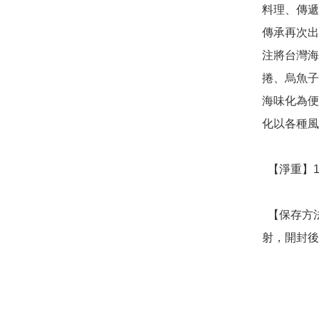
料理、傳遞
傳承再次出
注將台灣海
捲、烏魚子
海味化為便
化以各種風
  【淨重】110公克

  【保存方法】請置於陰涼乾燥處，避免高溫環境及陽光直
射，開封後