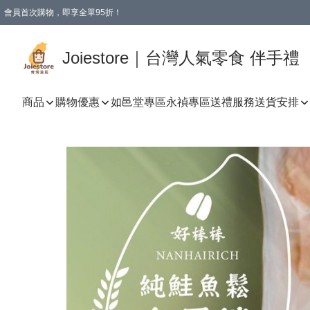
會員首次購物，即享全單95折！
Joiestore會員全單折扣優惠
購物滿 HKD 350.00即享免運費優惠！（適用於 本地送貨、本地取貨 )
Joiestore｜台灣人氣零食 伴手禮
商品
購物優惠
如邑堂專區
永禎專區
送禮服務
送貨安排