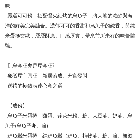
味

  嚴選可可粉，搭配慢火細烤的烏魚子，將大地的濃醇與海
洋的鮮美完美融合。濃郁可可的香甜和烏魚子的鹹香，與純
米蛋捲交織，層層酥脆、口感厚實，帶來前所未有的味蕾體
驗。

  〖烏金旺亦是屋金旺〗

  象徵屋宇興旺，新居落成、升官發財

  送禮的極致表達心意之選。

  【成份】

  烏魚子米蛋捲：雞蛋、蓬萊米粉、糖、大豆油、奶油、烏
魚子(烏魚子卵、鹽)

  鮭魚鬆米蛋捲：純鮭魚鬆（鮭魚、植物油、糖、鹽、無麩