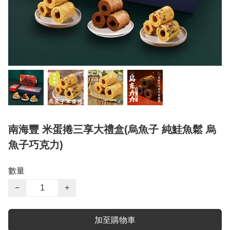
南海豐 米蛋捲三享大禮盒(烏魚子 純鮭魚鬆 烏
魚子巧克力)
數量
−
+
加至購物車