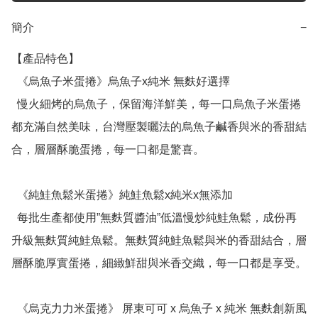
簡介
−
【產品特色】

  《烏魚子米蛋捲》烏魚子x純米 無麩好選擇

  慢火細烤的烏魚子，保留海洋鮮美，每一口烏魚子米蛋捲
都充滿自然美味，台灣壓製曬法的烏魚子鹹香與米的香甜結
合，層層酥脆蛋捲，每一口都是驚喜。

  《純鮭魚鬆米蛋捲》純鮭魚鬆x純米x無添加

  每批生產都使用”無麩質醬油”低溫慢炒純鮭魚鬆，成份再
升級無麩質純鮭魚鬆。無麩質純鮭魚鬆與米的香甜結合，層
層酥脆厚實蛋捲，細緻鮮甜與米香交織，每一口都是享受。

  《烏克力力米蛋捲》 屏東可可 x 烏魚子 x 純米 無麩創新風