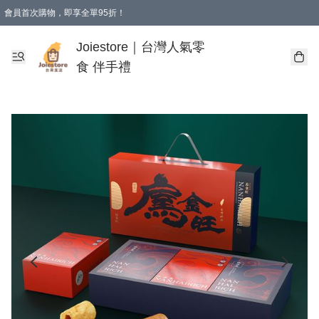
會員首次購物，即享全單95折！
Joiestore會員全單折扣優惠
購物滿 HKD 350.00即享免運費優惠！（適用於 本地送貨、本地取貨 )
Joiestore｜台灣人氣零
食 伴手禮