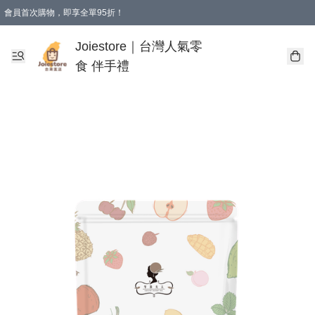
會員首次購物，即享全單95折！
Joiestore會員全單折扣優惠
購物滿 HKD 350.00即享免運費優惠！（適用於 本地送貨、本地取貨 )
Joiestore｜台灣人氣零
食 伴手禮