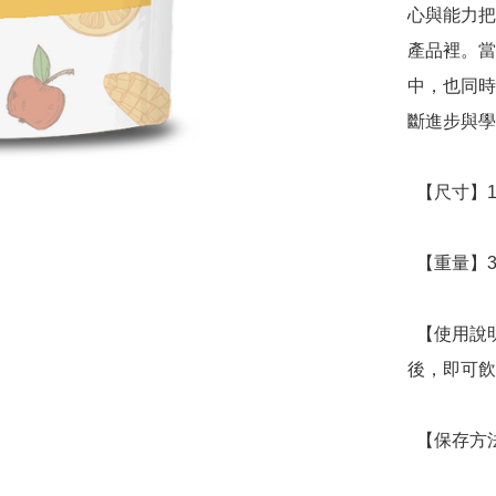
心與能力把
產品裡。當
中，也同時
斷進步與學
  【尺寸】12 x 4 x 21cm

  【重量】32g

  【使用說明】一個茶包注入250~300cc熱水，淨泡3-5分鐘
後，即可飲
  【保