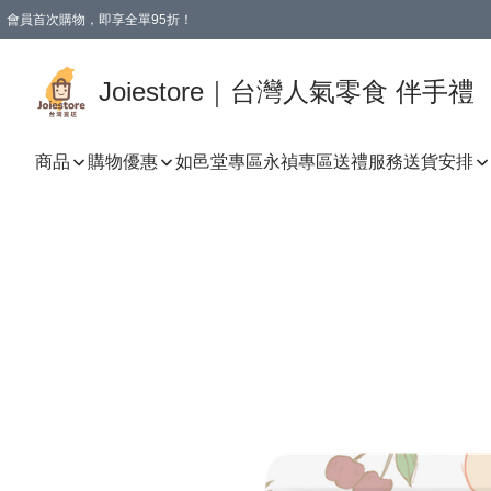
會員首次購物，即享全單95折！
Joiestore會員全單折扣優惠
購物滿 HKD 350.00即享免運費優惠！（適用於 本地送貨、本地取貨 )
Joiestore｜台灣人氣零食 伴手禮
商品
購物優惠
如邑堂專區
永禎專區
送禮服務
送貨安排