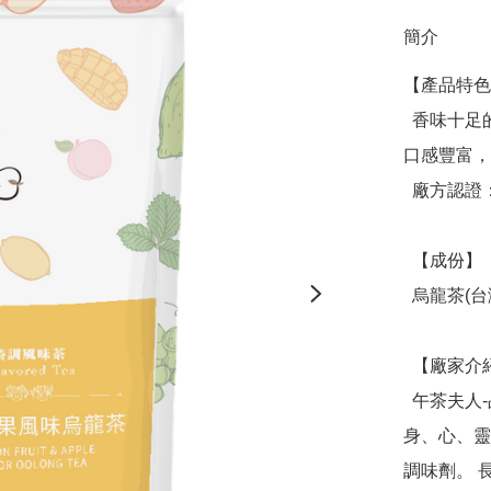
簡介
【產品特色
  香味十足的百香果搭配清新甘醇的烏龍茶，水果香氣十足～
口感豐富，
  廠方認證：SGS檢驗

  【成份】

  烏龍茶(台灣)、蘋果果肉(土耳其)、香料(台灣)

  【廠家介紹】

  午茶夫人-品牌創辦人Emily相信天然健康的草本茶是妝點
身、心、靈
調味劑。 