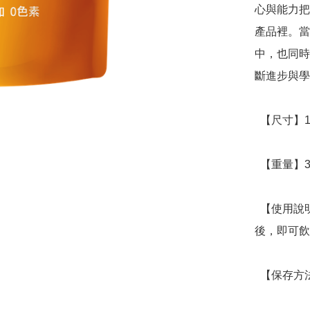
心與能力把
產品裡。當
中，也同時
斷進步與學
  【尺寸】12 x 4 x 21cm

  【重量】37g

  【使用說明】一個茶包注入250~300cc熱水，淨泡3-5分鐘
後，即可飲
  【保