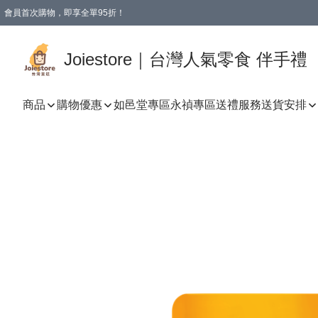
會員首次購物，即享全單95折！
Joiestore會員全單折扣優惠
購物滿 HKD 350.00即享免運費優惠！（適用於 本地送貨、本地取貨 )
Joiestore｜台灣人氣零食 伴手禮
商品
購物優惠
如邑堂專區
永禎專區
送禮服務
送貨安排