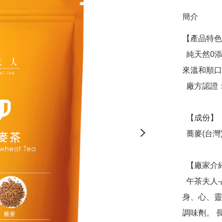
簡介
【產品特色
  純天然0添加0咖啡因，深焙蕎麥融合桂花的迷人香氣，喝起
來溫和順口
  廠方認證：SGS檢驗

  【成份】

  蕎麥(台灣)、桂花(中國)

  【廠家介紹】

  午茶夫人-品牌創辦人Emily相信天然健康的草本茶是妝點
身、心、靈
調味劑。 