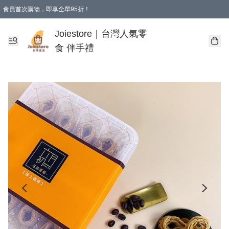
會員首次購物，即享全單95折！
Joiestore會員全單折扣優惠
購物滿 HKD 350.00即享免運費優惠！（適用於 本地送貨、本地取貨 )
Joiestore｜台灣人氣零
食 伴手禮