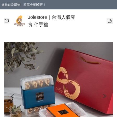
會員首次購物，即享全單95折！
Joiestore會員全單折扣優惠
購物滿 HKD 350.00即享免運費優惠！（適用於 本地送貨、本地取貨 )
Joiestore｜台灣人氣零
食 伴手禮