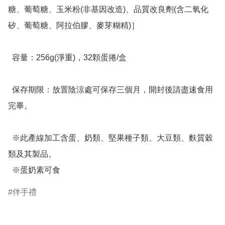
糖、葡萄糖、玉米粉(非基因改造)、品質改良劑(含二氧化
矽、葡萄糖、阿拉伯膠、麥芽糊精)］

  容量：256g(淨重)，32顆蛋捲/盒

  保存期限：放置陰涼處可保存三個月，開封後請盡速食用
完畢。

  ※此產線加工含蛋、奶類、堅果種子類、大豆類、麩質穀
類及其製品。

  ※蛋奶素可食
伴手禮