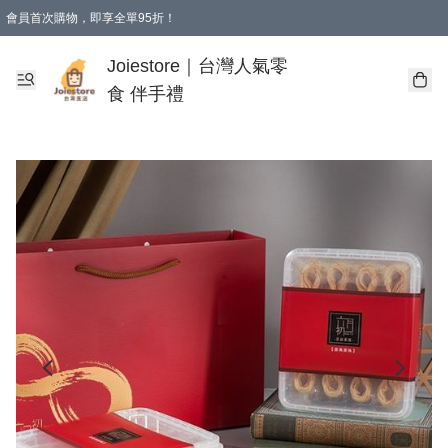
會員首次購物，即享全單95折！
Joiestore會員全單折扣優惠
購物滿 HKD 350.00即享免運費優惠！（適用於 本地送貨、本地取貨 )
Joiestore｜台灣人氣零
食 伴手禮