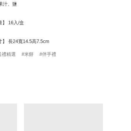
果汁、鹽

寸】 長24寬14.5高7.5cm
送禮精選
米餅
伴手禮