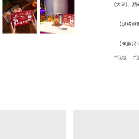
(大豆)、蘋
  【規格重量】 16入/盒

  【包裝尺
低糖