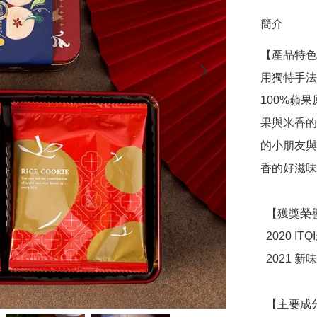
簡介
【產品特色
用獨特手法
100%蘋
果與米香的
的小朋友與
香的好滋味

  【獲獎榮譽】

  2020 ITQI米其林風味絕佳獎章二星獎

  2021 新味食潮FUN FOOD TAIWAN金質獎

  【主要成分】 蓬萊米粉、蘋果片、檸檬汁、糖、植物油脂