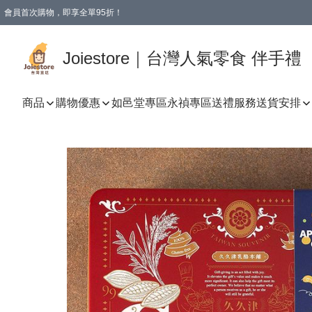
會員首次購物，即享全單95折！
Joiestore會員全單折扣優惠
購物滿 HKD 350.00即享免運費優惠！（適用於 本地送貨、本地取貨 )
Joiestore｜台灣人氣零食 伴手禮
商品
購物優惠
如邑堂專區
永禎專區
送禮服務
送貨安排