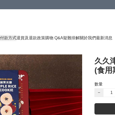
付款方式
退貨及退款政策
購物 Q&A
疑難排解
關於我們
最新消息
久久
(食用期
數量
−