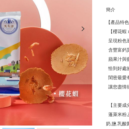
簡介
【產品特色
  【櫻花蝦 x 無麩質 x 濃郁鮮香】

  呈現粉色透明感的酥脆櫻花蝦

  含豐富鈣質與濃厚的蝦香

  蘋果汁與藍紋乳酪畫龍點睛

  恰到好處的火侯烘烤薄脆涮嘴

  閨密最愛有點蝦又不會太蝦

  讓您盡情徜徉在海洋風味的世界

  【主要成分】

  蓬萊米粉,蘋果汁,糖,櫻花蝦,奶油(乳脂,乳酸菌),藍紋乳酪(牛
奶,鹽,乳酸