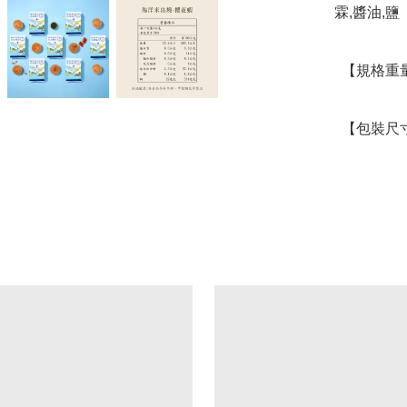
霖,醬油,鹽

  【規格重量】10入/包，4g/入

  【包裝尺