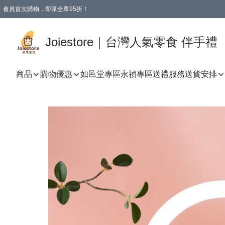
會員首次購物，即享全單95折！
Joiestore會員全單折扣優惠
購物滿 HKD 350.00即享免運費優惠！（適用於 本地送貨、本地取貨 )
Joiestore｜台灣人氣零食 伴手禮
商品
購物優惠
如邑堂專區
永禎專區
送禮服務
送貨安排