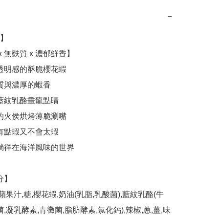
−
】

菌,凝乳酵素,青黴菌,脂肪酵素,氯化鈣),辣椒,蔥,薑,味