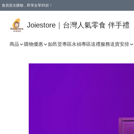
會員首次購物，即享全單95折！
Joiestore會員全單折扣優惠
購物滿 HKD 350.00即享免運費優惠！（適用於 本地送貨、本地取貨 )
Joiestore｜台灣人氣零食 伴手禮
商品
購物優惠
如邑堂專區
永禎專區
送禮服務
送貨安排