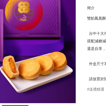
簡介
雙餡鳳凰酥
  台中十大伴手禮首獎鳳凰酥,口感香甜、鹹甜交織層次豐富，
搭配減糖減
還是自享，
  外盒尺寸31.4x22x9.5cm

  請放
送禮精選