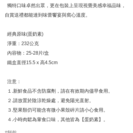
  獨特口味卓然出眾，更在包裝上呈現視覺美感幸福品味，
自賞送禮都能達到味蕾饗宴與窩心溫度。

  經典原味(蛋奶素)

  淨重：232公克

  內容物：25-28片/盒

  鐵盒直徑15.5 x 高4.5cm

  注意：

  １.新鮮食品不含防腐劑，請在有效期內儘早食用。

  ２.請放置於陰涼乾燥處，避免陽光直射。

  ３.堅果類仍可能含有微小果殼碎片請小心食用。

  ４.小時肉鬆為葷食口味，其他皆為【蛋奶素】。
餅乾