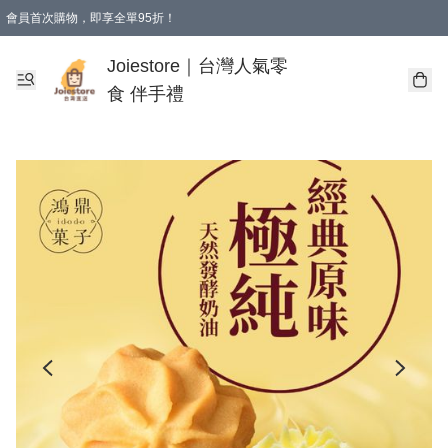
會員首次購物，即享全單95折！
Joiestore會員全單折扣優惠
購物滿 HKD 350.00即享免運費優惠！（適用於 本地送貨、本地取貨 )
Joiestore｜台灣人氣零
食 伴手禮