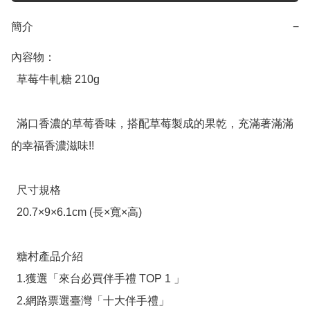
簡介
−
內容物：

  草莓牛軋糖 210g

  滿口香濃的草莓香味，搭配草莓製成的果乾，充滿著滿滿
的幸福香濃滋味!!

  尺寸規格

  20.7×9×6.1cm (長×寬×高)

  糖村產品介紹

  1.獲選「來台必買伴手禮 TOP 1 」

  2.網路票選臺灣「十大伴手禮」
