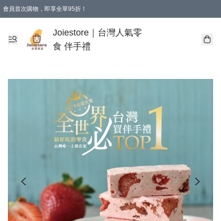
會員首次購物，即享全單95折！
Joiestore會員全單折扣優惠
購物滿 HKD 350.00即享免運費優惠！（適用於 本地送貨、本地取貨 )
Joiestore｜台灣人氣零
食 伴手禮