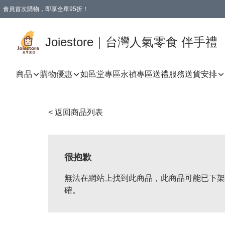
會員首次購物，即享全單95折！
Joiestore會員全單折扣優惠
購物滿 HKD 350.00即享免運費優惠！（適用於 本地送貨、本地取貨 )
Joiestore｜台灣人氣零食 伴手禮
商品
購物優惠
如邑堂專區
永禎專區
送禮服務
送貨安排
< 返回商品列表
很抱歉
無法在網站上找到此商品，此商品可能已下架
確。